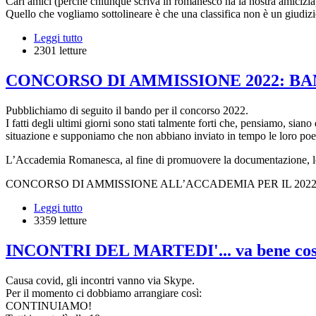
Cari amici (perché chiunque scriva in romanesco ha la nostra amicizia), 
Quello che vogliamo sottolineare è che una classifica non è un giudizi
Leggi tutto
2301 letture
CONCORSO DI AMMISSIONE 2022: BAND
Pubblichiamo di seguito il bando per il concorso 2022.
I fatti degli ultimi giorni sono stati talmente forti che, pensiamo, sia
situazione e supponiamo che non abbiano inviato in tempo le loro poes
L’Accademia Romanesca, al fine di promuovere la documentazione, lo st
CONCORSO DI AMMISSIONE ALL’ACCADEMIA PER IL 202
Leggi tutto
3359 letture
INCONTRI DEL MARTEDI'... va bene cos
Causa covid, gli incontri vanno via Skype.
Per il momento ci dobbiamo arrangiare così:
CONTINUIAMO!