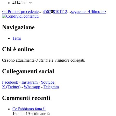
4114 letture
<< Primo
< precedente
…
4
5
6
7
8
9
10
11
12
…
seguente >
Ultimo >>
Navigazione
Temi
Chi è online
Ci sono attualmente
0 utenti
e
1 visitatore
collegati.
Collegamenti social
Facebook
-
Instagram
-
Youtube
X (Twitter)
-
Whatsapp
-
Telegram
Commenti recenti
Ce l'abbiamo fatta !!
16 anni 19 settimane fa