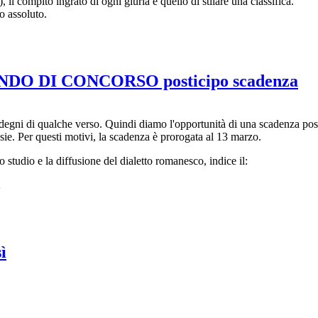
il compito ingrato di ogni giuria è quello di stilare una classifica.
o assoluto.
O DI CONCORSO posticipo scadenza
no degni di qualche verso. Quindi diamo l'opportunità di una scadenza post
ie. Per questi motivi, la scadenza è prorogata al 13 marzo.
udio e la diffusione del dialetto romanesco, indice il:
2
ì