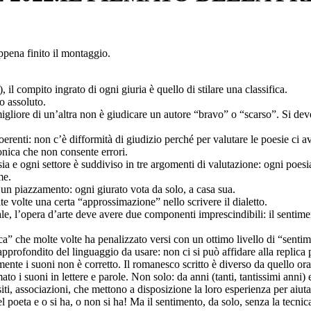
ppena finito il montaggio.
il compito ingrato di ogni giuria è quello di stilare una classifica.
o assoluto.
o migliore di un’altra non è giudicare un autore “bravo” o “scarso”. Si d
coerenti: non c’è difformità di giudizio perché per valutare le poesie ci
onica che non consente errori.
sia e ogni settore è suddiviso in tre argomenti di valutazione: ogni poes
me.
un piazzamento: ogni giurato vota da solo, a casa sua.
e volte una certa “approssimazione” nello scrivere il dialetto.
 tale, l’opera d’arte deve avere due componenti imprescindibili: il senti
a” che molte volte ha penalizzato versi con un ottimo livello di “senti
pprofondito del linguaggio da usare: non ci si può affidare alla replica 
te i suoni non è corretto. Il romanesco scritto è diverso da quello ora
to i suoni in lettere e parole. Non solo: da anni (tanti, tantissimi anni)
 siti, associazioni, che mettono a disposizione la loro esperienza per aiutar
el poeta e o si ha, o non si ha! Ma il sentimento, da solo, senza la tecnic