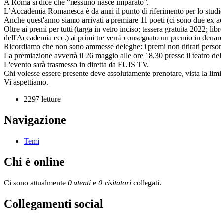
A Roma si dice che “nessuno nasce imparato”.
L’Accademia Romanesca è da anni il punto di riferimento per lo studi
Anche quest'anno siamo arrivati a premiare 11 poeti (ci sono due ex 
Oltre ai premi per tutti (targa in vetro inciso; tessera gratuita 2022; li
dell'Accademia ecc.) ai primi tre verrà consegnato un premio in denar
Ricordiamo che non sono ammesse deleghe: i premi non ritirati person
La premiazione avverrà il 26 maggio alle ore 18,30 presso il teatro de
L'evento sarà trasmesso in diretta da FUIS TV.
Chi volesse essere presente deve assolutamente prenotare, vista la limi
Vi aspettiamo.
2297 letture
Navigazione
Temi
Chi è online
Ci sono attualmente
0 utenti
e
0 visitatori
collegati.
Collegamenti social