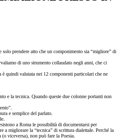
eve solo prendere atto che un componimento sia “migliore” di
 avvaliamo di uno strumento collaudato negli anni, che ci
ia è quindi valutata nei 12 componenti particolari che ne
mento e la tecnica. Quando queste due colonne portanti non
mento”.
pura e semplice del parlato.
le.
 esistono a Roma le possibilità di documentarsi per
e a migliorare la “tecnica” di scrittura dialettale. Perché la
a (o viceversa), non può fare la Poesia.