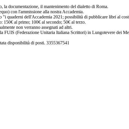
o, la documentazione, il mantenimento del dialetto di Roma.
aequo) con l'ammissione alla nostra Accademia.
bro "i quaderni dell'Accademia 2021; possibilità di pubblicare libri al costo
o: 150€ al primo; 100€ al secondo; 50€ al terzo.
almente non verranno assegnati ad altri.
lla FUIS (Federazione Unitaria Italiana Scrittori) in Lungotevere dei Me
tata disponibilità di posti. 3355367541