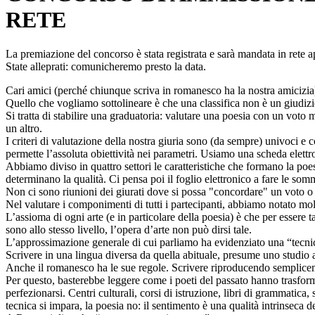
RETE
La premiazione del concorso è stata registrata e sarà mandata in rete a
State alleprati: comunicheremo presto la data.
Cari amici (perché chiunque scriva in romanesco ha la nostra amicizia), 
Quello che vogliamo sottolineare è che una classifica non è un giudizi
Si tratta di stabilire una graduatoria: valutare una poesia con un vot
un altro.
I criteri di valutazione della nostra giuria sono (da sempre) univoci e 
permette l’assoluta obiettività nei parametri. Usiamo una scheda elettr
Abbiamo diviso in quattro settori le caratteristiche che formano la poe
determinano la qualità. Ci pensa poi il foglio elettronico a fare le som
Non ci sono riunioni dei giurati dove si possa "concordare" un voto o 
Nel valutare i componimenti di tutti i partecipanti, abbiamo notato molt
L’assioma di ogni arte (e in particolare della poesia) è che per essere
sono allo stesso livello, l’opera d’arte non può dirsi tale.
L’approssimazione generale di cui parliamo ha evidenziato una “tecnic
Scrivere in una lingua diversa da quella abituale, presume uno studio a
Anche il romanesco ha le sue regole. Scrivere riproducendo semplicemen
Per questo, basterebbe leggere come i poeti del passato hanno trasforma
perfezionarsi. Centri culturali, corsi di istruzione, libri di grammatica,
tecnica si impara, la poesia no: il sentimento è una qualità intrinseca d