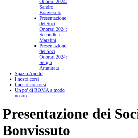
Onorari 2024:
Sandro
Bonvissuto
Presentazione
dei Soci
Onorari 2024:
Secondina
Marafini
Presentazione
dei Soci
Onorari 2024:
Sergio
Ammirata
Spazio Aperto
I nostri corsi
I nostri concorsi
Un po' di ROMA a modo
nostro
Presentazione dei So
Bonvissuto