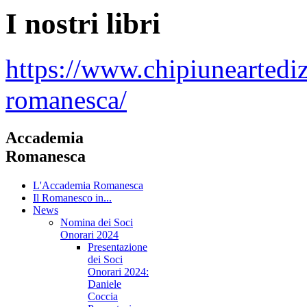
I nostri libri
https://www.chipiuneartedi
romanesca/
Accademia
Romanesca
L'Accademia Romanesca
Il Romanesco in...
News
Nomina dei Soci
Onorari 2024
Presentazione
dei Soci
Onorari 2024:
Daniele
Coccia