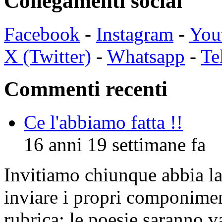
Collegamenti social
Facebook
-
Instagram
-
You
X (Twitter)
-
Whatsapp
-
Te
Commenti recenti
Ce l'abbiamo fatta !!
16 anni 19 settimane fa
Invitiamo chiunque abbia la 
inviare i propri componimen
rubrica: le poesie saranno va