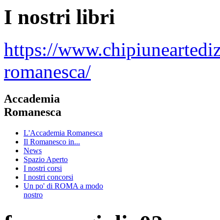
I nostri libri
https://www.chipiuneartedi
romanesca/
Accademia
Romanesca
L'Accademia Romanesca
Il Romanesco in...
News
Spazio Aperto
I nostri corsi
I nostri concorsi
Un po' di ROMA a modo
nostro