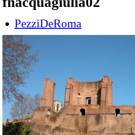
fnacquagiulia02
PezziDeRoma